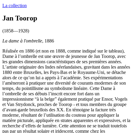
La collection
Jan Toorop
(1858—1928)
La dame à l'ombrelle
, 1886
Réalisée en 1886 (et non en 1888, comme indiqué sur le tableau),
Dame à l’ombrelle est une œuvre de jeunesse de Jan Toorop, avec
les grandes dimensions caractéristiques de ses premières années.
L’artiste originaire des Indes néerlandaises, gravitant dans les années
1880 entre Bruxelles, les Pays-Bas et le Royaume-Uni, se détache
alors de ce qu’on lui a appris à l’académie. Ses expérimentations
l’amèneront à pratiquer une diversité de courants modernes de son
temps, du pointillisme au symbolisme linéaire. Cette Dame à
l’ombrelle de ses débuts l’inscrit encore fort dans un
impressionnisme “à la belge” également pratiqué par Ensor, Vogels
et Van Strydonck, proches de Toorop - et tous membres du groupe
d’avant-garde bruxellois des XX. En témoigne la facture très
moderne, résultant de l’utilisation du couteau pour appliquer la
matière picturale, appliquée en strates apparentes et expressives, et la
recherche d’effets de lumière. Cette attention ne se traduit toutefois
pas par un résultat solaire et iridescent, comme chez les