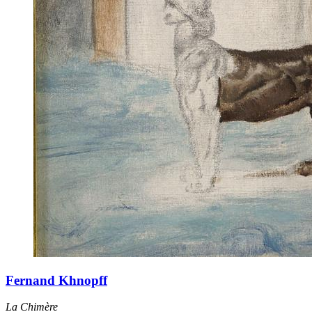
Fernand Khnopff
La Chimère