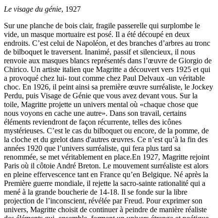
Le visage du génie
, 1927
Sur une planche de bois clair, fragile passerelle qui surplombe le
vide, un masque mortuaire est posé. Il a été découpé en deux
endroits. C’est celui de Napoléon, et des branches d’arbres au tronc
de bilboquet le traversent. Inanimé, passif et silencieux, il nous
renvoie aux masques blancs représentés dans l’œuvre de Giorgio de
Chirico. Un artiste italien que Magritte a découvert vers 1925 et qui
a provoqué chez lui- tout comme chez Paul Delvaux -un véritable
choc. En 1926, il peint ainsi sa première œuvre surréaliste, le Jockey
Perdu, puis Visage de Génie que vous avez devant vous. Sur la
toile, Magritte projette un univers mental où «chaque chose que
nous voyons en cache une autre». Dans son travail, certains
éléments reviendront de façon récurrente, telles des icônes
mystérieuses. C’est le cas du bilboquet ou encore, de la pomme, de
la cloche et du grelot dans d'autres œuvres. Ce n’est qu’à la fin des
années 1920 que l’univers surréaliste, qui fera plus tard sa
renommée, se met véritablement en place.En 1927, Magritte rejoint
Paris où il côtoie André Breton. Le mouvement surréaliste est alors
en pleine effervescence tant en France qu’en Belgique. Né après la
Première guerre mondiale, il rejette la sacro-sainte rationalité qui a
mené à la grande boucherie de 14-18. Il se fonde sur la libre
projection de l’inconscient, révélée par Freud. Pour exprimer son
univers, Magritte choisit de continuer à peindre de manière réaliste