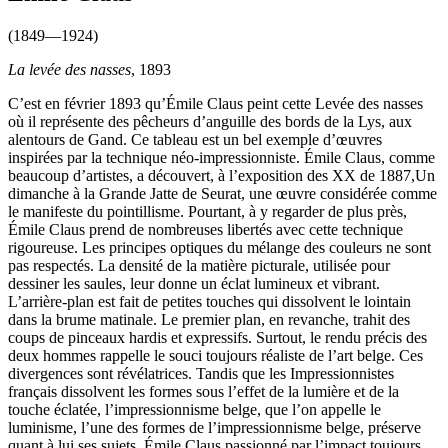
(1849—1924)
La levée des nasses
, 1893
C’est en février 1893 qu’Émile Claus peint cette Levée des nasses
où il représente des pêcheurs d’anguille des bords de la Lys, aux
alentours de Gand. Ce tableau est un bel exemple d’œuvres
inspirées par la technique néo-impressionniste. Émile Claus, comme
beaucoup d’artistes, a découvert, à l’exposition des XX de 1887,Un
dimanche à la Grande Jatte de Seurat, une œuvre considérée comme
le manifeste du pointillisme. Pourtant, à y regarder de plus près,
Émile Claus prend de nombreuses libertés avec cette technique
rigoureuse. Les principes optiques du mélange des couleurs ne sont
pas respectés. La densité de la matière picturale, utilisée pour
dessiner les saules, leur donne un éclat lumineux et vibrant.
L’arrière-plan est fait de petites touches qui dissolvent le lointain
dans la brume matinale. Le premier plan, en revanche, trahit des
coups de pinceaux hardis et expressifs. Surtout, le rendu précis des
deux hommes rappelle le souci toujours réaliste de l’art belge. Ces
divergences sont révélatrices. Tandis que les Impressionnistes
français dissolvent les formes sous l’effet de la lumière et de la
touche éclatée, l’impressionnisme belge, que l’on appelle le
luminisme, l’une des formes de l’impressionnisme belge, préserve
quant à lui ses sujets. Émile Claus passionné par l’impact toujours