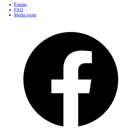
Équipe
FAQ
Media room