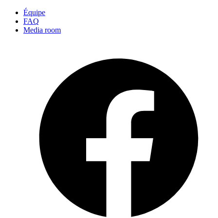
Équipe
FAQ
Media room