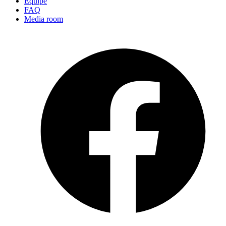
Équipe
FAQ
Media room