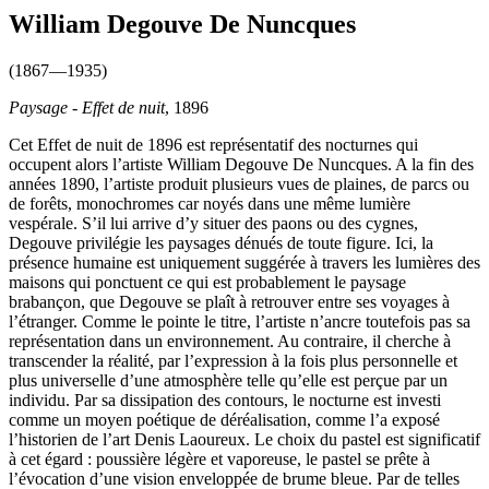
William Degouve De Nuncques
(1867—1935)
Paysage - Effet de nuit
, 1896
Cet Effet de nuit de 1896 est représentatif des nocturnes qui
occupent alors l’artiste William Degouve De Nuncques. A la fin des
années 1890, l’artiste produit plusieurs vues de plaines, de parcs ou
de forêts, monochromes car noyés dans une même lumière
vespérale. S’il lui arrive d’y situer des paons ou des cygnes,
Degouve privilégie les paysages dénués de toute figure. Ici, la
présence humaine est uniquement suggérée à travers les lumières des
maisons qui ponctuent ce qui est probablement le paysage
brabançon, que Degouve se plaît à retrouver entre ses voyages à
l’étranger. Comme le pointe le titre, l’artiste n’ancre toutefois pas sa
représentation dans un environnement. Au contraire, il cherche à
transcender la réalité, par l’expression à la fois plus personnelle et
plus universelle d’une atmosphère telle qu’elle est perçue par un
individu. Par sa dissipation des contours, le nocturne est investi
comme un moyen poétique de déréalisation, comme l’a exposé
l’historien de l’art Denis Laoureux. Le choix du pastel est significatif
à cet égard : poussière légère et vaporeuse, le pastel se prête à
l’évocation d’une vision enveloppée de brume bleue. Par de telles